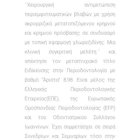
΄΄Χειρουργική αντιμετώπιση
περιεμφυτευματικών βλαβών με χρήση
ακρορριζικά μετατοπιζόμενου κρημνού
και κρημνού πρόσβασης σε συνδυασμό
με τοπική εφαρμογή χλωρεξιδίνης. Μια
κλινική συγκριτική μελέτη.΄΄ και
απέκτησε τον μεταπτυχιακό τίτλο
Ειδίκευσης στην Περιοδοντολογία με
βαθμό “Άριστα” 8,98. Είναι μέλος της
Ελληνικής Περιοδοντολογικής
Εταιρείας(ΕΠΕ), της Ευρωπαικής
Ομοσπονδίας Πειροδοντολογίας (EFP)
και του Οδοντιατρικού Συλλόγου
Ιωαννίνων. Έχει συμμετάσχει σε σειρά
Συνεδρίων και Σεμιναρίων τόσο στην